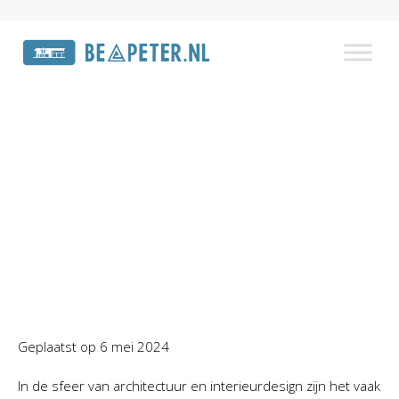
De elegantie van houten
kozijnen
Home
»
Laatste nieuws
»
De elegantie van houten
kozijnen
Geplaatst op
6 mei 2024
In de sfeer van architectuur en interieurdesign zijn het vaak