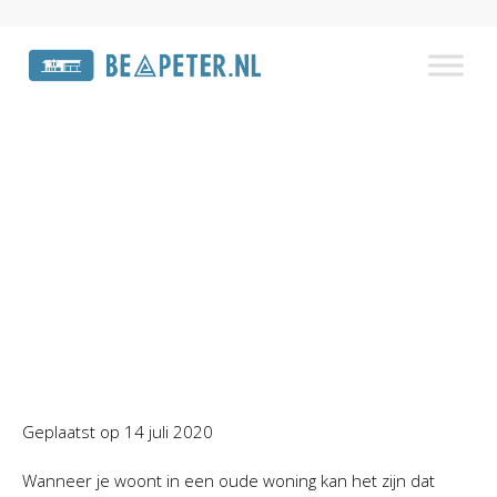
Wat heb je aan
spouwmuurisolatie ?
Home
»
Laatste nieuws
»
Wat heb je aan
spouwmuurisolatie ?
Geplaatst op
14 juli 2020
Wanneer je woont in een oude woning kan het zijn dat