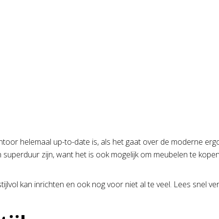
e
»
Laatste nieuws
»
Een voordelige stijlvolle inrichting van je 
je kantoor helemaal up-to-date is, als het gaat over de moderne
 superduur zijn, want het is ook mogelijk om meubelen te kopen 
ijlvol kan inrichten en ook nog voor niet al te veel. Lees snel ve