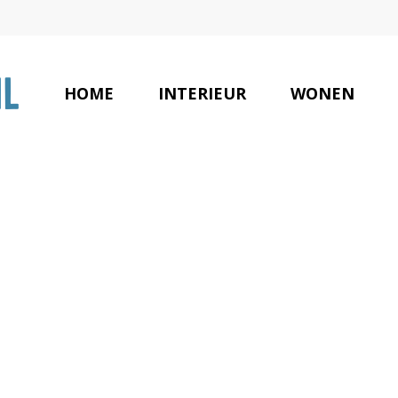
HOME
INTERIEUR
WONEN
e stijlvolle inr
kantoor