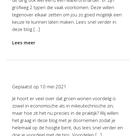
dit ding ook wel eens een waterontharder. Er zijn
grofweg 2 typen die vaak voorkomen. Deze willen
tegenover elkaar zetten om jou zo goed mogelijk een
keuze te kunnen laten maken. Lees snel verder in
deze blog […]
Lees meer
Geplaatst op
10 mei 2021
Je hoort er veel over dat groen wonen voordelig is
zowel in economische als in milieutechnische zin,
maar hoe zit het nu precies in de praktijk? Wij willen
het graag in deze blog met je doornemen zodat je
helemaal op de hoogte bent, dus lees snel verder en
doe je voordeel met de tips. Voordelen […]