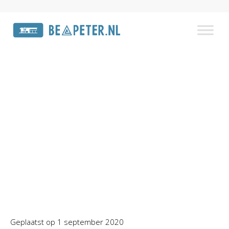
Voorkom een
woninginbraak met deze
preventietips
Home
»
Laatste nieuws
»
Voorkom een woninginbraak
met deze preventietips
Geplaatst op
1 september 2020