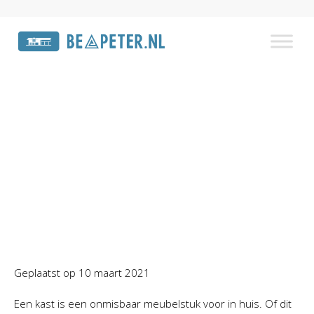
Waar moet een goede kast
aan voldoen?
Home
»
Laatste nieuws
»
Waar moet een goede kast
aan voldoen?
Geplaatst op
10 maart 2021
Een kast is een onmisbaar meubelstuk voor in huis. Of dit